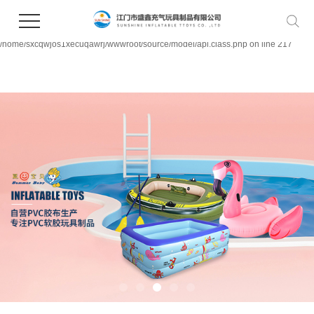
Warning:
file_put_contents(/home/sxcqwjos1xecuqawrj/wwwroot/source/cache/license_cach
failed to open stream: Permission denied in
/home/sxcqwjos1xecuqawrj/wwwroot/source/model/api.class.php on line 217