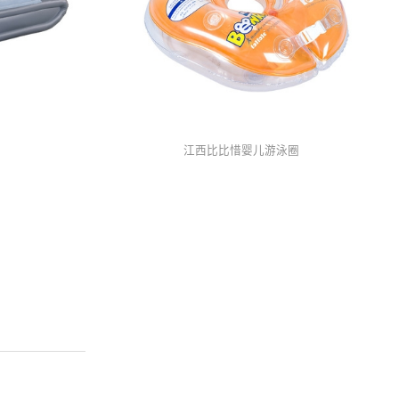
江西比比惜婴儿游泳圈