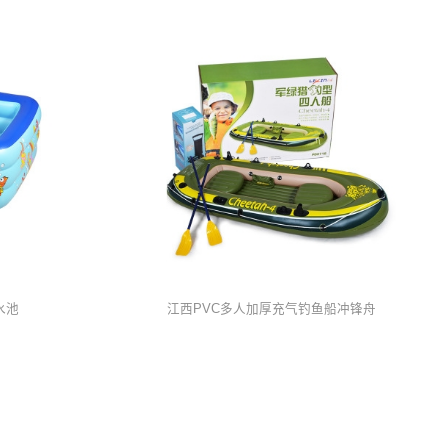
水池
江西PVC多人加厚充气钓鱼船冲锋舟