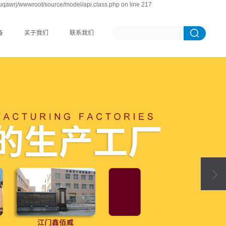
uqawrj/wwwroot/source/model/api.class.php on line 217
备
关于我们
联系我们