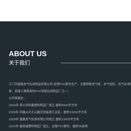
ABOUT US
关于我们
江门市盛鑫充气玩具制品有限公司,自营PVC胶布生产，主要销售充气床，充气浴缸，充气水池
等，是珠三角颇具的PVC软胶玩具制品厂之一。
公司发展史：
2004年 母公司利鑫塑料制品厂成立 面积9000平方米
2006年 利鑫从大元山搬迁到临港工业区，面积23000平方米
2009年 盛鑫充气玩具有限公司成立 面积13000平方米
2010年 鑫佰威塑料制品厂成立，自营PVC胶布，面积58亩地