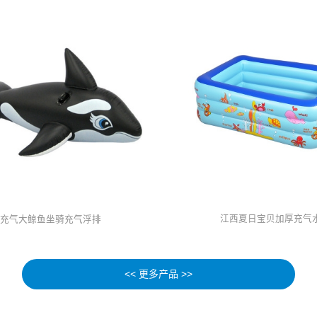
江西夏日宝贝加厚充气
西充气大鲸鱼坐骑充气浮排
<< 更多产品 >>