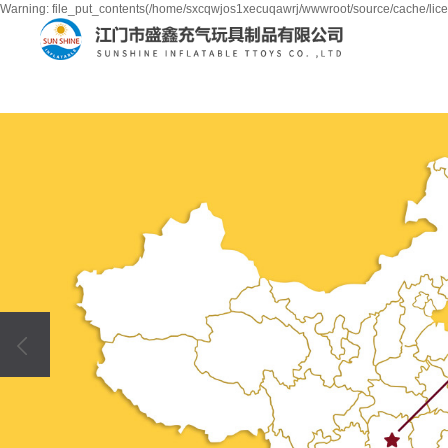
Warning: file_put_contents(/home/sxcqwjos1xecuqawrj/wwwroot/source/cache/lice